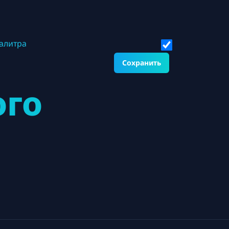
алитра
Сохранить
ого