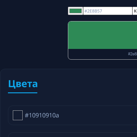
#2e8
Цвета
#10910910a