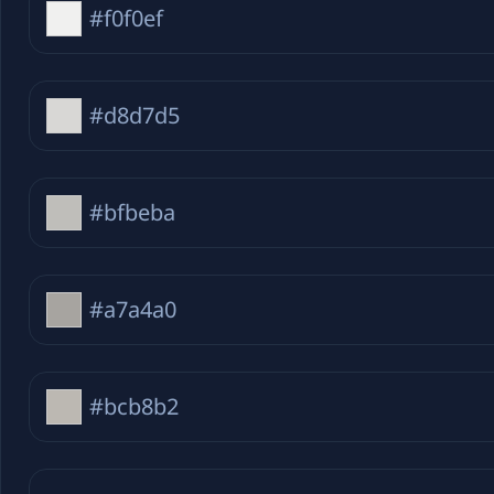
#f0f0ef
#d8d7d5
#bfbeba
#a7a4a0
#bcb8b2