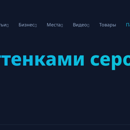
тьи
Бизнес
Места
Видео
Товары
П
ттенками сер