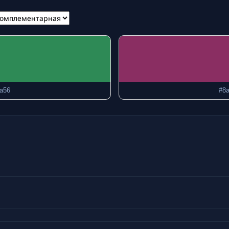
a56
#8